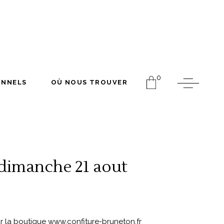
FESSIONNELS
OÙ NOUS TROUVER
0
ONNELS
OÙ NOUS TROUVER
dimanche 21 aout
r la boutique www.confiture-bruneton.fr