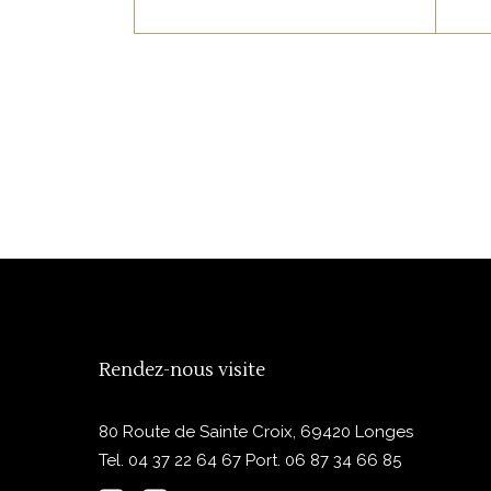
Philippe Bruneton
Ingrédients : cerises noires
burlat 60 % (Rhône ou Loire
– France), sucre, jus de
citron, gélifiant végétal :
agar-agar
Prix au kilogramme :
41,50 €
gé
– 32,61 €
P
Rendez-nous visite
80 Route de Sainte Croix, 69420 Longes
Tel.
04 37 22 64 67
Port.
06 87 34 66 85