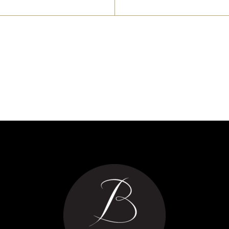
Ingrédients : cassis (Isère
Drôme/France), sucre, ju
Ingrédients : cidre brut
de citron
fermier (Rhône/France),
Prix au kilogramme :
45,50
sucre, jus de cuisson de
– 34.35 €
pomme, jus de citron,
lifiant végétal : agar-agar.
rix au kilogramme :
45,50 €