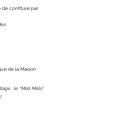
 de confiture par
des.
ique de la Maison
lage : le “Méli Mélo”
)