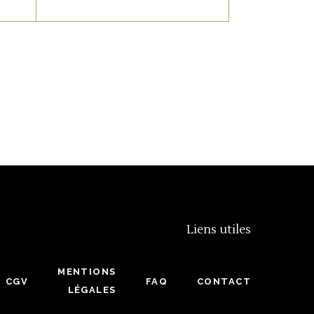
 ou
s
Ingrédients : abricots
“orangered” 58%
 €
(Drome/France), sucre,
amandes
torréfiées, jus de
citron, gélifiant végétal :
agar-agar
Prix au kilogramme :
45,50 €
– 34,35 €
Liens utiles
MENTIONS
CGV
FAQ
CONTACT
LÉGALES