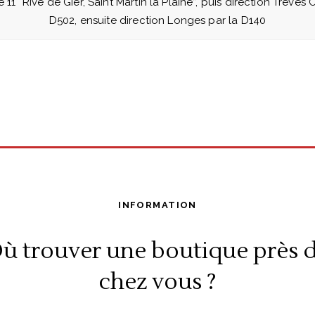
ie 11 “Rive de Gier, Saint Martin la Plaine”, puis direction Trèves
D502, ensuite direction Longes par la D140
INFORMATION
ù trouver une boutique près 
chez vous ?