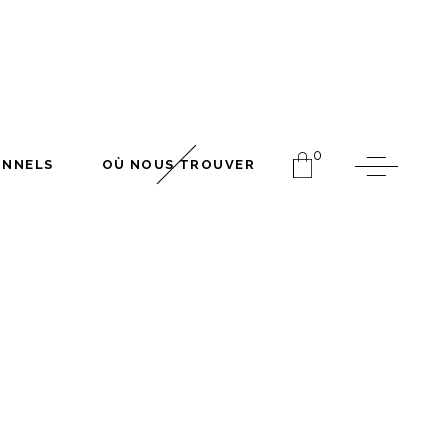
FESSIONNELS
OÙ NOUS TROUVER
0
ONNELS
OÙ NOUS TROUVER