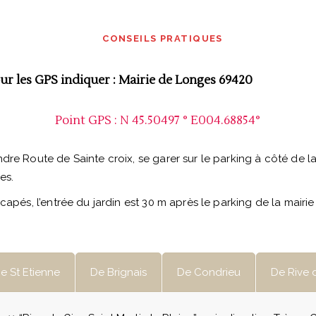
CONSEILS PRATIQUES
r les GPS indiquer : Mairie de Longes 69420
Point GPS : N 45.50497 ° E004.68854°
re Route de Sainte croix, se garer sur le parking à côté de la
es.
capés, l’entrée du jardin est 30 m après le parking de la mairi
e St Etienne
De Brignais
De Condrieu
De Rive 