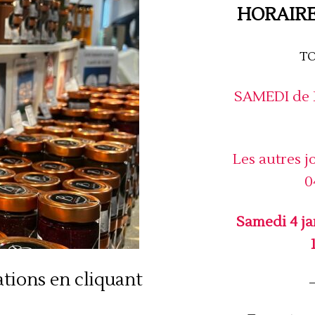
HORAIRE
TO
SAMEDI de 1
Les autres j
0
Samedi 4 ja
tions en cliquant