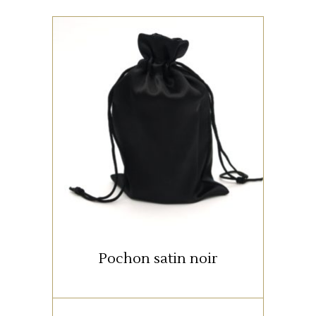
,
CADEAUX
COFFRETS
GOURMANDS
Ce joli pochon en satin noir,
cordelette tressée vous
permettra d’emballer vos
confitures pour une belle mise
en valeur
Trois tailles disponibles,
pochon vide :
Pochon satin noir
– Petit :
pour 1 pot de 100 g