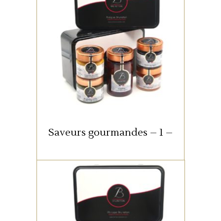
Coffret “Saveurs Gourmandes
1”
dans boite à sucre métal noir
197 x 130 x 70
Saveurs gourmandes – 1 –
Sélection de 4 pots 100 g + 1
pot 230 g, parfums variés,
choisis par nos soins.
COFFRETS GOURMANDS
Coffret Gourmet “MIDI”
(photo non contractuelle. Les